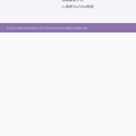
心理師YouTube頻道
© 2025 Hope Foundation For Cancer Care All Rights Reserved.