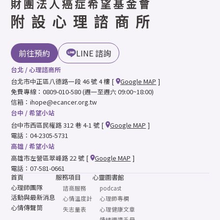
前往預約
LINE 諮詢
台北 / 心理諮商所
台北市中正區八德路一段 46 號 4 樓
[
Google MAP
]
免費專線：0809-010-580
(週一至週六 09:00~18:00)
信箱：
ihope@ecancer.org.tw
台中 / 希望小站
台中市西區民權路 312 巷 4-1 號
[
Google MAP
]
電話：04-2305-5731
高雄 / 希望小站
高雄市左營區翠峰路 22 號
[
Google MAP
]
電話：07-581-0661
首頁
服務項目
心靈圖書館
心理師團隊
諮商服務
podcast
活動與最新消息
心情溫度計
心理師專欄
心情傳聲筒
失志量表
心理健康文章
情緒調適手冊