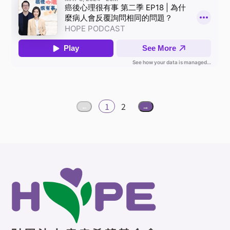
1
2
←
→